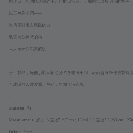
創作出一系列樣式簡約不造作的日常器皿，如同琺瑯般明亮的釉色
以三色為基調——
經典帶點復古氛圍的白
氣質內斂獨特的粉
大人感安靜氣質的藍
.
手工製品，每個形狀及釉色分佈會略有不同，表面會有些許燒製時
不建議放入微波爐、烤箱，
可放入
洗碗機。
.
Material
陶
Measurement
（約）
Ｓ直徑7 高7 cm ; 180ml /
Ｌ
直徑7.5 高9 cm ; 25
Origin
Japan