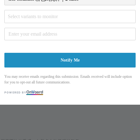
Select variants to monitor
Notify Me
You may receive emails regarding this submission. Emails received will include option
for you to opt-out all future communications.
On
V
oard
POWERED BY