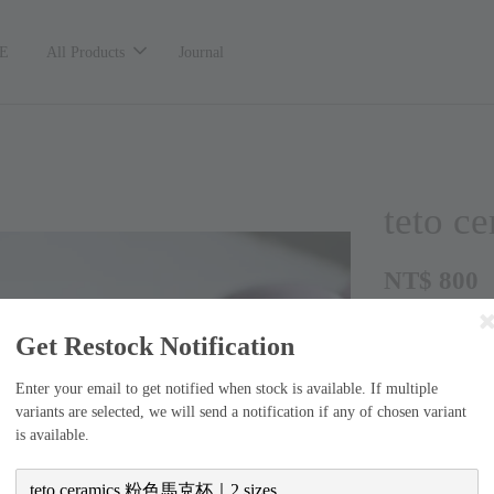
E
All Products
Journal
teto 
NT$ 800
Get Restock Notification
size
S
L
Enter your email to get notified when stock is available. If multiple
variants are selected, we will send a notification if any of chosen variant
is available.