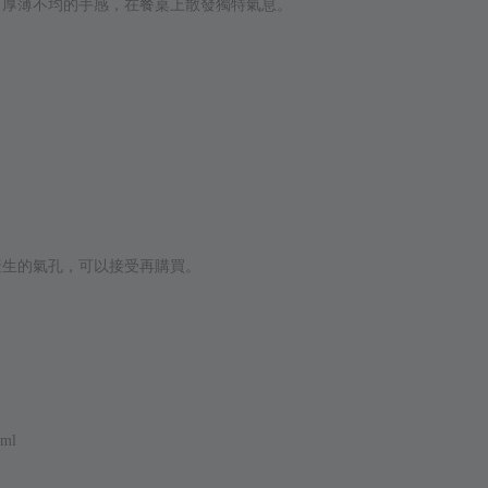
、厚薄不均的手感，在餐桌上
散發獨特氣息。
產生的氣孔，可以接受再購買。
0ml