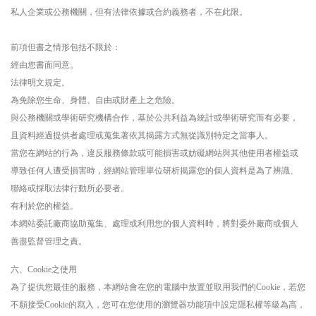
私人企業或公務機關，但有法律依據或合約義務者，不在此限。
前項但書之情形包括不限於：
經由您書面同意。
法律明文規定。
為免除您生命、身體、自由或財產上之危險。
與公務機關或學術研究機構合作，基於公共利益為統計或學術研究而有必要，
且資料經過提供者處理或蒐集著依其揭露方式無從識別特定之當事人。
當您在網站的行為，違反服務條款或可能損害或妨礙網站與其他使用者權益或
導致任何人遭受損害時，經網站管理單位研析揭露您的個人資料是為了辨識、
聯絡或採取法律行動所必要者。
有利於您的權益。
本網站委託廠商協助蒐集、處理或利用您的個人資料時，將對委外廠商或個人
善盡監督管理之責。
六、Cookie之使用
為了提供您最佳的服務，本網站會在您的電腦中放置並取用我們的Cookie，若您
不願接受Cookie的寫入，您可在您使用的瀏覽器功能項中設定隱私權等級為高，