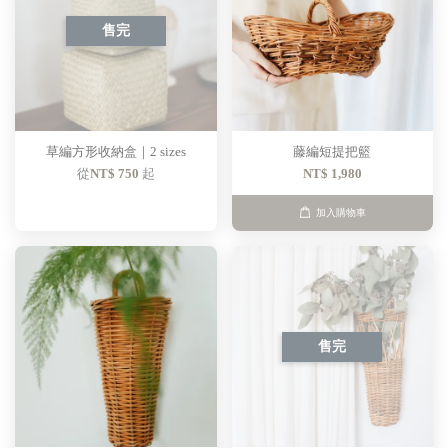
售完
草編方形收納盒｜2 sizes
藤編短提把籃
從
NT$ 750
起
NT$ 1,980
加入購物車
售完