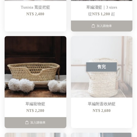
Tunisia 寬提把籃
草編淺籃｜3 sizes
NT$ 2,480
從
NT$ 1,280
起
加入購物車
售完
草編寵物籃
草編附蓋收納籃
NT$ 2,280
NT$ 2,680
加入購物車