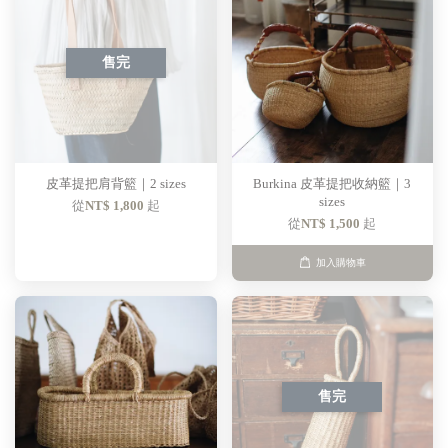
售完
皮革提把肩背籃｜2 sizes
Burkina 皮革提把收納籃｜3
sizes
從
NT$ 1,800
起
從
NT$ 1,500
起
加入購物車
售完