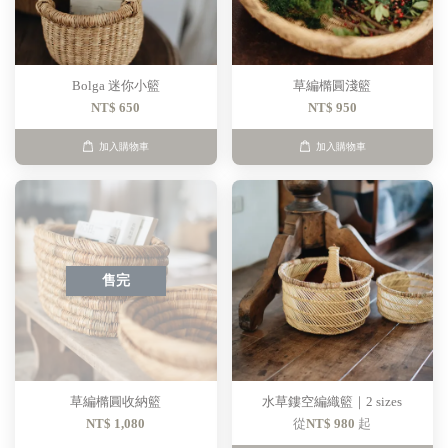
Bolga 迷你小籃
草編橢圓淺籃
NT$ 650
NT$ 950
加入購物車
加入購物車
售完
草編橢圓收納籃
水草鏤空編織籃｜2 sizes
NT$ 1,080
從
NT$ 980
起