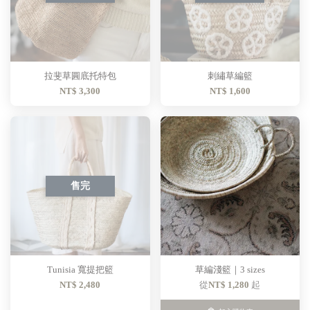
拉斐草圓底托特包
刺繡草編籃
NT$ 3,300
NT$ 1,600
售完
Tunisia 寬提把籃
草編淺籃｜3 sizes
NT$ 2,480
從
NT$ 1,280
起