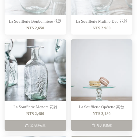
La Soufflerie Bonbonnière 花器
La Soufflerie Mulino Duo 花器
NT$ 2,650
NT$ 2,980
La Soufflerie Menora 花器
La Soufflerie Opérette 高台
NT$ 2,480
NT$ 2,180
加入購物車
加入購物車