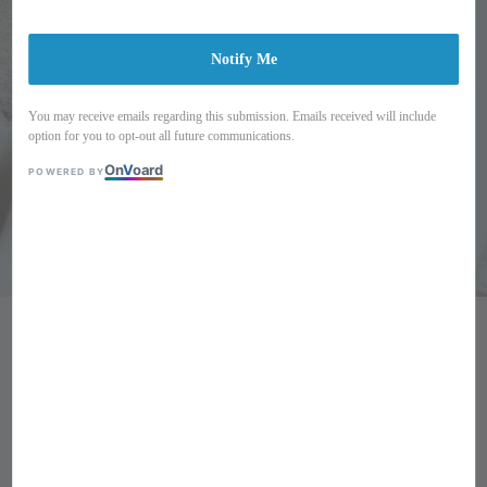
Notify Me
You may receive emails regarding this submission. Emails received will include
option for you to opt-out all future communications.
On
V
oard
POWERED BY
Plasticana Gardana Clog 包鞋
NT$ 2,650
size
35/36
37/38
39/40
41
42